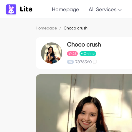
Homepage
All Services
Homepage
/
Choco crush
Choco crush
26
Online
7876360