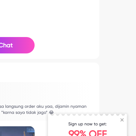
Chat
sa langsung order aku yaa, dijamin nyaman
er *karna saya tidak jago* 😂
Sign up now to get:
99% OFF