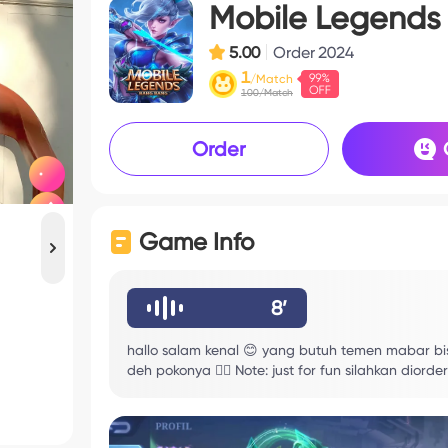
Mobile Legends
5.00
Order
2024
1
/Match
100/Match
Order
Game Info
8’
hallo salam kenal 😊 yang butuh temen mabar bi
deh pokonya 🧚‍♀ Note: just for fun silahkan diord