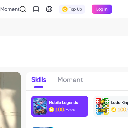
Moment
Top Up
Log In
Skills
Moment
Mobile Legends
Ludo Kin
100
100
/Match
/