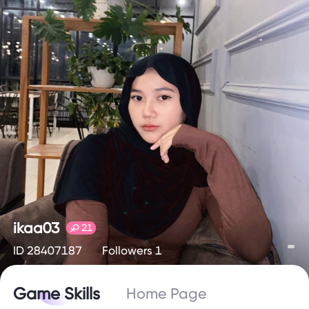
ikaa03
21
ID 28407187
Followers 1
Game Skills
Home Page