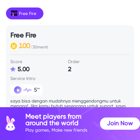
Free Fire
Free Fire
100
/30menit
Score
Order
5.00
2
Service Intro
5’’
saya bisa dengan mudahnya menggendongmu untuk
menang! Jika kamu butuh seseorang untuk suport, saya
orangnya, saya cewe cantik, saya bisa bermain game
Meet players from
mode apapun, yang pntng kita have fun
around the world
Join Now
Play games, Make new friends
Skill Info