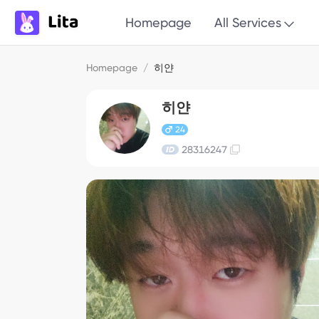
Homepage
All Services
Homepage
/
히얀
히얀
24
28316247