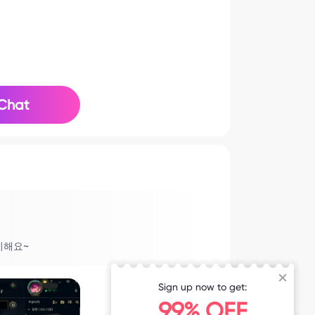
Chat
이해요~
Sign up now to get:
99% OFF