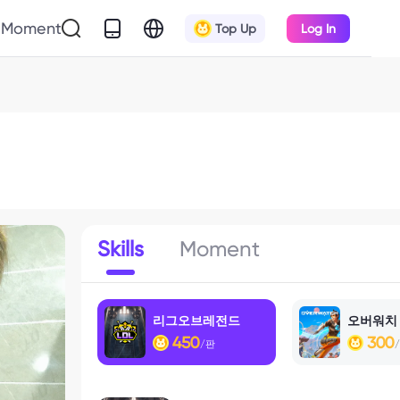
Moment
Top Up
Log In
Skills
Moment
리그오브레전드
오버워치
450
300
/판