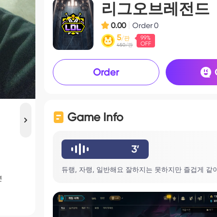
리그오브레전드
0.00
Order
0
5
/판
450/판
Order
Game Info
3’
듀랭, 자랭, 일반해요 잘하지는 못하지만 즐겁게 같
분