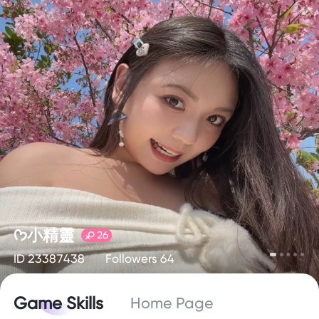
ᡣ𐭩小精靈
26
ID 23387438
Followers 64
Game Skills
Home Page