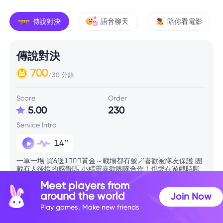
傳說對決
語音聊天
陪你看電影
傳說對決
700
/30 分鐘
Score
Order
5.00
230
Service Intro
14’’
一單一場 買6送1🧚🏻‍♀️黃金～戰場都有號🪄喜歡被隊友保護 團
戰有人後援的感覺嗎 小精靈喜歡團隊合作！也愛在遊戲時聊
天 希望可以讓你有一個快樂的遊戲體驗😍小精靈沒有遊戲暴
Meet players from
怒症 是純鼓勵型玩家 每個神操作漂亮都是代表你操作真的很
漂亮😎
around the world
Join Now
Play games, Make new friends