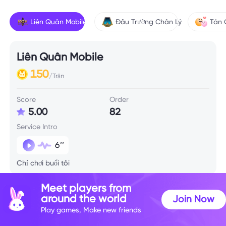
Liên Quân Mobile
Đấu Trường Chân Lý
Tán
Liên Quân Mobile
150
/Trận
Score
Order
5.00
82
Service Intro
6’’
Chỉ chơi buổi tối
Meet players from
Skill Info
around the world
Join Now
Play games, Make new friends