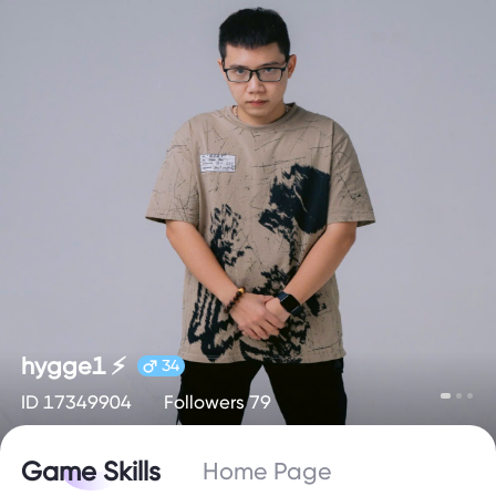
hygge1 ⚡️
34
ID 17349904
Followers 79
Game Skills
Home Page