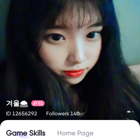
겨울🌨
81
ID 12656292
Followers 140
Game Skills
Home Page