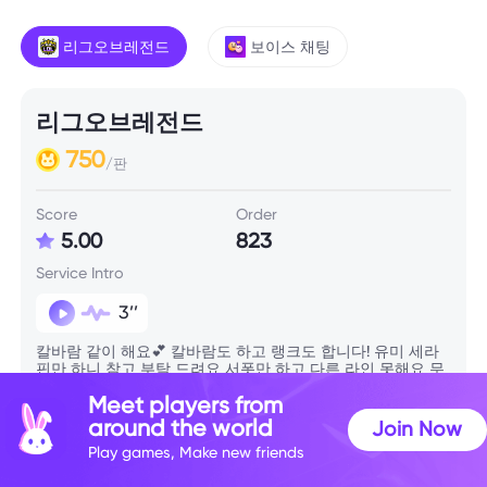
리그오브레전드
보이스 채팅
리그오브레전드
750
/판
Score
Order
5.00
823
Service Intro
3’’
칼바람 같이 해요💕 칼바람도 하고 랭크도 합니다! 유미 세라
핀만 하니 참고 부탁 드려요 서폿만 하고 다른 라인 못해요 무
조건 승리가 목적이신 분은 받지 못해요 항상 최선을 다하지
Meet players from
만 제가 열심히 하는거와 달리 팀운이 따르지 않으면 질수도
있습니다 패배를 해도 상관이 없으면 신청 해줘요:) 겨울이랑
around the world
Join Now
같이 즐겁게 롤 하러 갑시당❣️
Play games, Make new friends