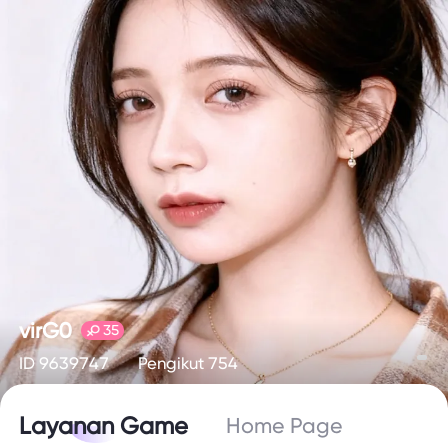
virG0
35
ID 9639747
Pengikut 754
Layanan Game
Home Page