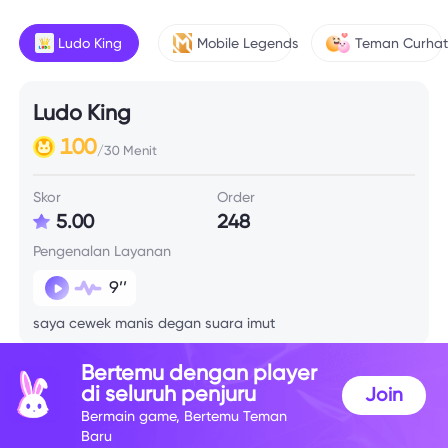
Ludo King
Mobile Legends
Teman Curha
Ludo King
100
/30 Menit
Skor
Order
5.00
248
Pengenalan Layanan
9’’
saya cewek manis degan suara imut
Bertemu dengan player
Info Skill
di seluruh penjuru
Join
Bermain game, Bertemu Teman
Baru