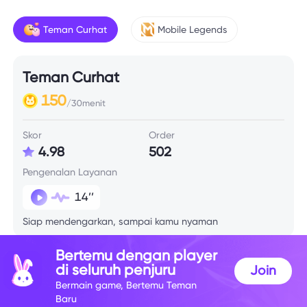
Teman Curhat
Mobile Legends
Teman Curhat
150
/30menit
Skor
Order
4.98
502
Pengenalan Layanan
14’’
Siap mendengarkan, sampai kamu nyaman
Bertemu dengan player
di seluruh penjuru
Join
Bermain game, Bertemu Teman
Baru