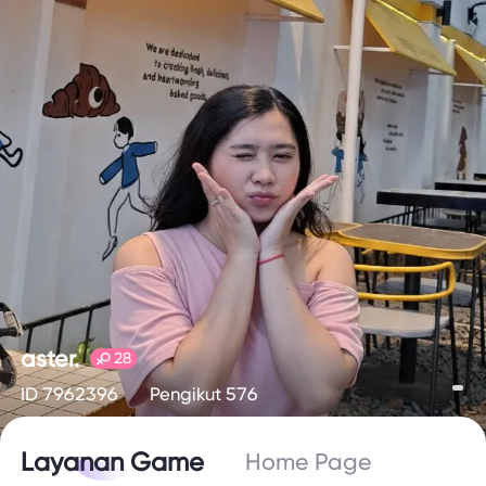
aster.
28
ID 7962396
Pengikut 576
Layanan Game
Home Page