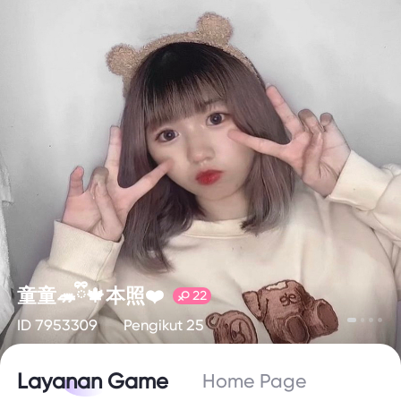
童童🦔ྀི🍁本照❤️
22
ID 7953309
Pengikut 25
Layanan Game
Home Page