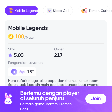
Mobile Legends
Sleep Call
Teman Curha
Mobile Legends
100
/Match
Skor
Order
5.00
217
Pengenalan Layanan
15’’
Hero faforit mage, bisa popo dan thamus, untuk room
floren, gak jago sih main tapi bisa banget buat nyaman.
Bertemu dengan player
di seluruh penjuru
Join
Info Skill
Bermain game, Bertemu Teman
Baru