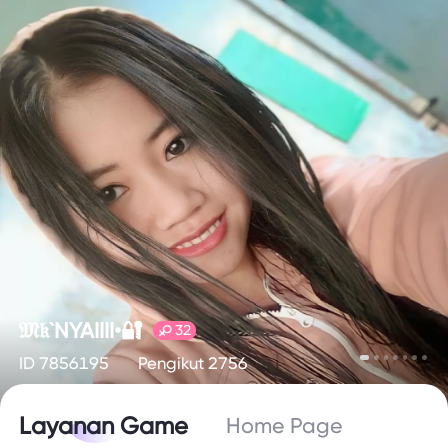
𝔐𝔨`NYAIIII•🔐
32
ID 7856195
Pengikut 2756
Layanan Game
Home Page