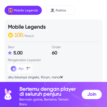
Mobile Legends
Roblox
Mobile Legends
100
/Match
Skor
Order
5.00
60
Pengenalan Layanan
7’’
aku bisanya angela, floryn, nana💓
Bertemu dengan player
Info Skill
di seluruh penjuru
Join
Bermain game, Bertemu Teman
Baru