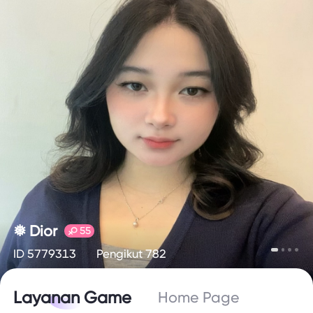
❅ Dior
55
ID 5779313
Pengikut 782
Layanan Game
Home Page