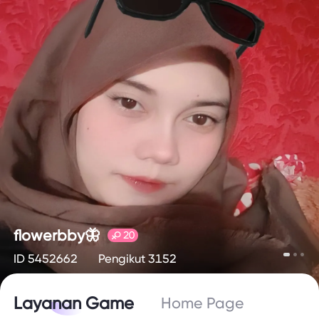
flowerbby🦋
20
ID 5452662
Pengikut 3152
Layanan Game
Home Page