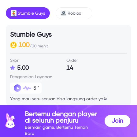
Stumble Guys
Roblox
Stumble Guys
100
/30 menit
Skor
Order
5.00
14
Pengenalan Layanan
5’’
Yang mau seru seruan bisa langsung order ya💫
Bertemu dengan player
Info Skill
di seluruh penjuru
Join
Bermain game, Bertemu Teman
Baru