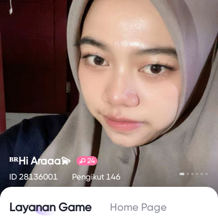
ᴮᴿHi Araaa💫
24
ID 28136001
Pengikut 146
Layanan Game
Home Page