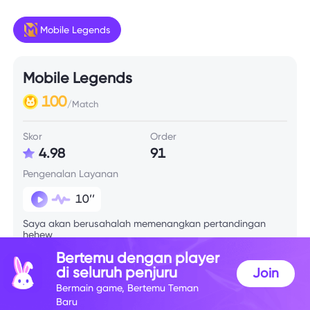
Mobile Legends
Mobile Legends
100
/Match
Skor
Order
4.98
91
Pengenalan Layanan
10’’
Saya akan berusahalah memenangkan pertandingan
hehew
Bertemu dengan player
di seluruh penjuru
Join
Info Skill
Bermain game, Bertemu Teman
Baru