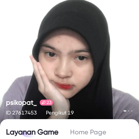
psikopat_
23
ID 27617453
Pengikut 19
Layanan Game
Home Page