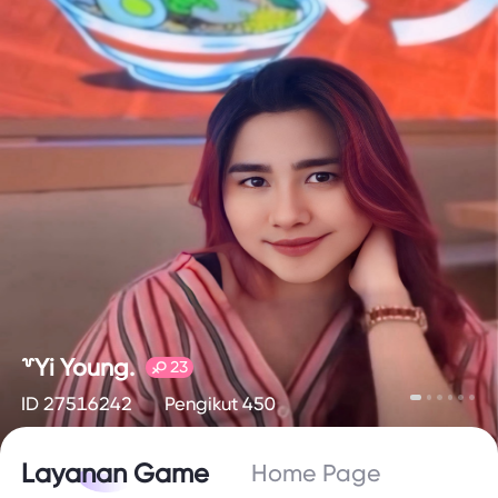
꒷Yi Young.
23
ID 27516242
Pengikut 450
Layanan Game
Home Page