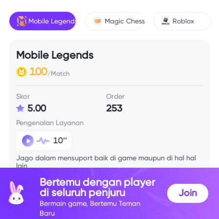
Mobile Legends
Magic Chess
Roblox
Mobile Legends
100
/Match
Skor
Order
5.00
253
Pengenalan Layanan
10’’
Jago dalam mensuport baik di game maupun di hal hal
lain
Bertemu dengan player
di seluruh penjuru
Join
Info Skill
Bermain game, Bertemu Teman
Baru