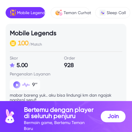
Mobile Legends
Teman Curhat
Sleep Call
Mobile Legends
100
/Match
Skor
Order
5.00
928
Pengenalan Layanan
9’’
mabar bareng yuk.. aku bisa lindungi km dan ngajak
ngobrol seru!!
Bertemu dengan player
di seluruh penjuru
Join
Info Skill
Bermain game, Bertemu Teman
Baru