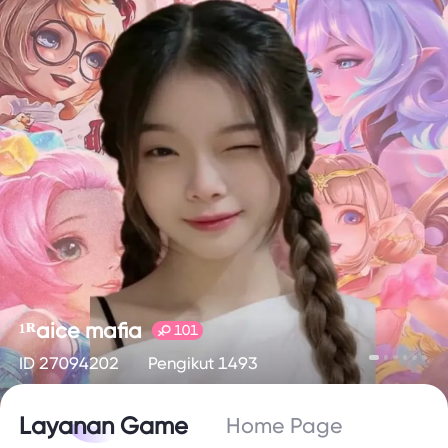
¹ᴿaice mafia
101
ID 27094202
Pengikut 1493
Layanan Game
Home Page