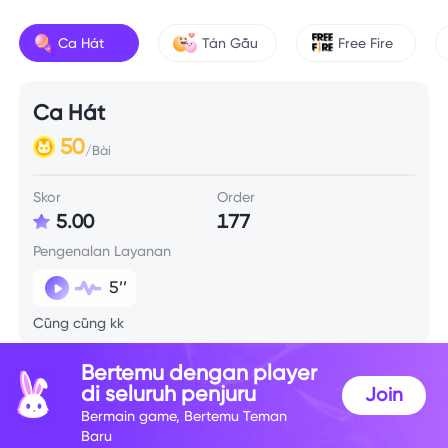
Ca Hát
Tán Gẫu
Free Fire
Ca Hát
50
/Bài
Skor
Order
5.00
177
Pengenalan Layanan
5’’
Cũng cũng kk
Bertemu dengan player
di seluruh penjuru
Join
Bermain game, Bertemu Teman
Baru