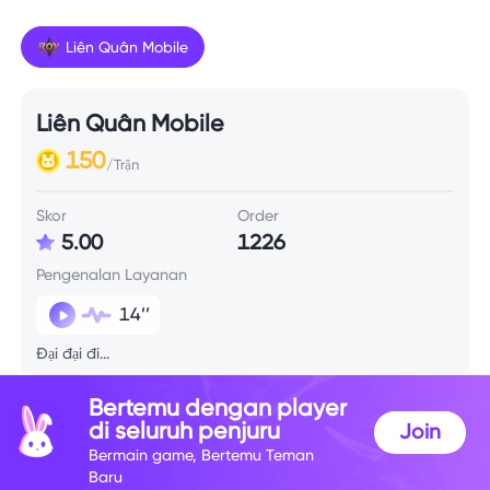
Liên Quân Mobile
Liên Quân Mobile
150
/Trận
Skor
Order
5.00
1226
Pengenalan Layanan
14’’
Đại đại đi...
Bertemu dengan player
Info Skill
di seluruh penjuru
Join
Bermain game, Bertemu Teman
Baru