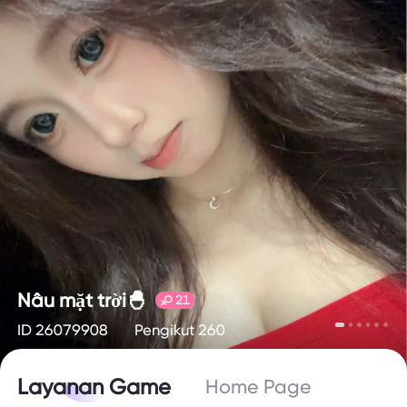
Nâu mặt trời🐣
21
ID 26079908
Pengikut 260
Layanan Game
Home Page