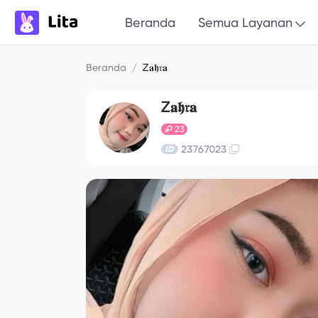
Beranda
Semua Layanan
Beranda
/
Ꮓ𝐚𝖍𝔯𝐚
Ꮓ𝐚𝖍𝔯𝐚
23
23767023