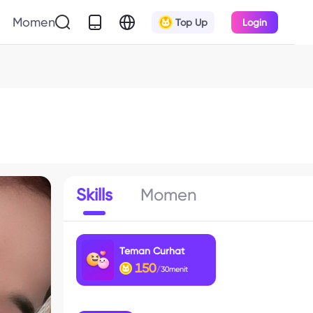
Momen
Top Up
Login
Skills
Momen
Teman Curhat
150
/30menit