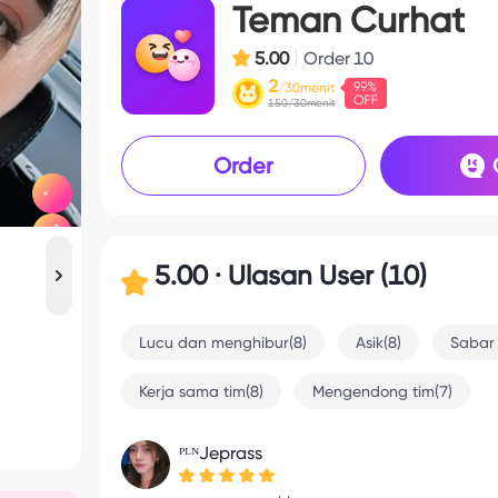
Teman Curhat
5.00
Order
10
2
/30menit
150/30menit
Order
5.00 · Ulasan User (10)
Lucu dan menghibur(8)
Asik(8)
Sabar
Kerja sama tim(8)
Mengendong tim(7)
ᴾᴸᴺJeprass