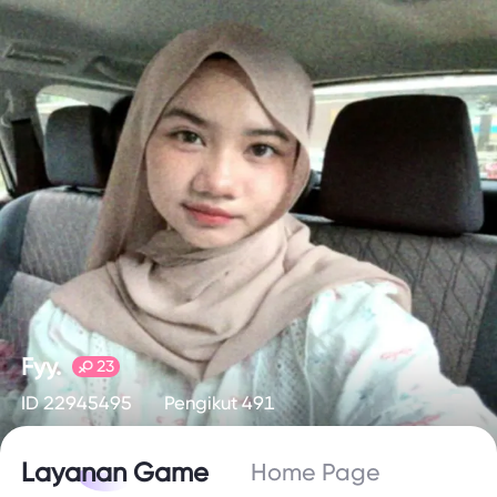
Fyy.‎
23
ID 22945495
Pengikut 491
Layanan Game
Home Page