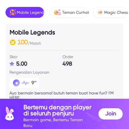
Mobile Legends
Teman Curhat
Magic Chess
Mobile Legends
100
/Match
Skor
Order
5.00
498
Pengenalan Layanan
9’’
Ayo bermain bersama! butuh teman buat have fun? I'M
HERE.
Bertemu dengan player
di seluruh penjuru
Join
Info Skill
Bermain game, Bertemu Teman
Baru