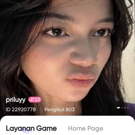
priluyy
23
ID 22920778
Pengikut 803
Layanan Game
Home Page