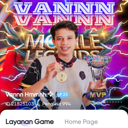
Vannn Hmmhh.🦅
23
ID 21825103
Pengikut 994
Layanan Game
Home Page