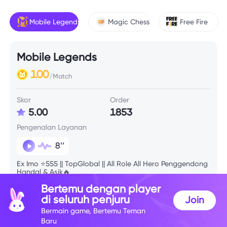
Mobile Legends
Magic Chess
Free Fire
Mobile Legends
100
/Match
Skor
Order
5.00
1853
Pengenalan Layanan
8’’
Ex Imo ⭐555 || TopGlobal || All Role All Hero Penggendong
Handal & Asik🔥
Bertemu dengan player
di seluruh penjuru
Join
Info Skill
Bermain game, Bertemu Teman
Baru