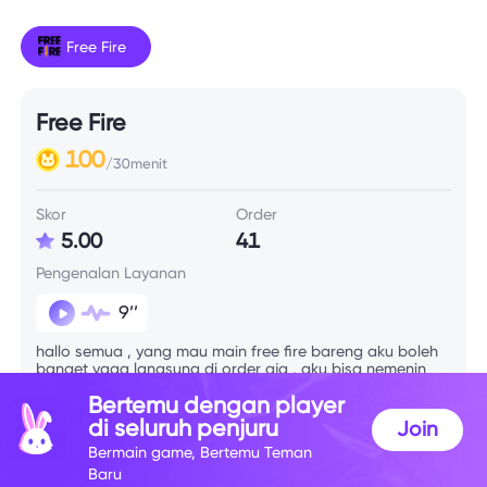
Free Fire
Free Fire
100
/30menit
Skor
Order
5.00
41
Pengenalan Layanan
9’’
hallo semua , yang mau main free fire bareng aku boleh
banget yaaa langsung di order aja , aku bisa nemenin
kamu main 🫶🏻
Bertemu dengan player
di seluruh penjuru
Join
Info Skill
Bermain game, Bertemu Teman
Baru