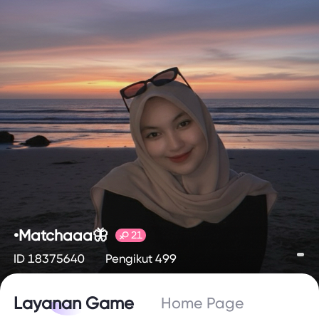
•Matchaaa🦋
21
ID 18375640
Pengikut 499
Layanan Game
Home Page