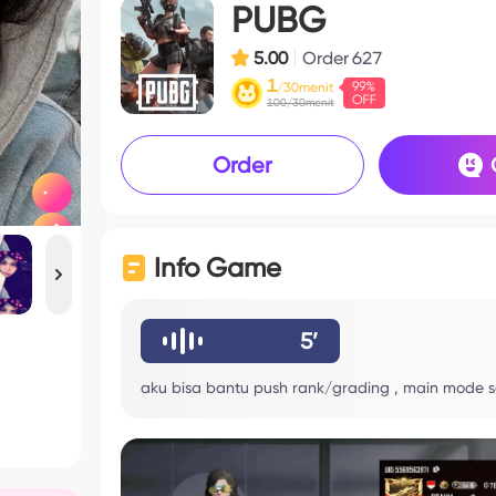
PUBG
5.00
Order
627
1
/30menit
100/30menit
Order
Info Game
5’
aku bisa bantu push rank/grading , main mode se