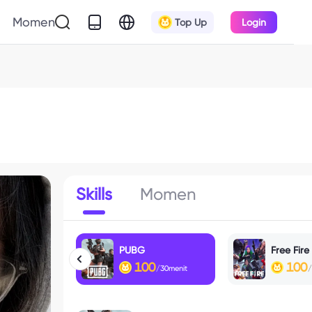
Momen
Top Up
Login
Skills
Momen
PUBG
Free Fire
100
100
/30menit
/