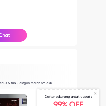
Chat
rius & fun , lestgoo mainn sm aku
Daftar sekarang untuk dapat :
99% OFF