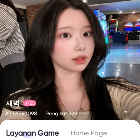
새벽
55
ID 16541098
Pengikut 325
Layanan Game
Home Page