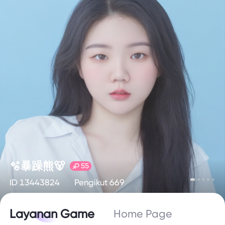
🫧暴躁熊🐻
55
ID 13443824
Pengikut 669
Layanan Game
Home Page