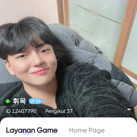
휘목
24
ID 12407790
Pengikut 37
Layanan Game
Home Page