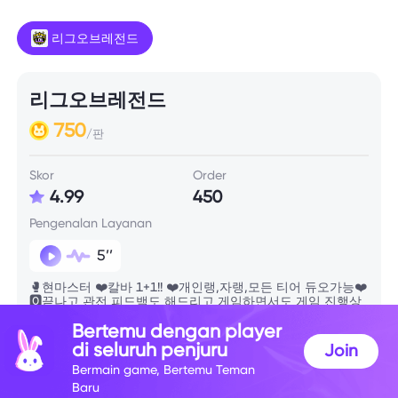
리그오브레전드
리그오브레전드
750
/판
Skor
Order
4.99
450
Pengenalan Layanan
5’’
🥊현마스터 ❤️칼바 1+1!! ❤️개인랭,자랭,모든 티어 듀오가능❤️
🅾️끝나고 관전 피드백도 해드리고 게임하면서도 게임 진행상
황알려드려요! ❤️리뷰 참여시 관전피드백 가능!
Bertemu dengan player
di seluruh penjuru
Join
Info Skill
Bermain game, Bertemu Teman
Baru