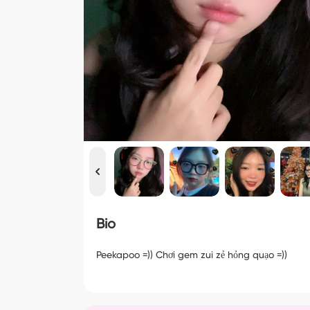
Bio
Peekapoo =)) Chơi gem zui zẻ hỏng quạo =))