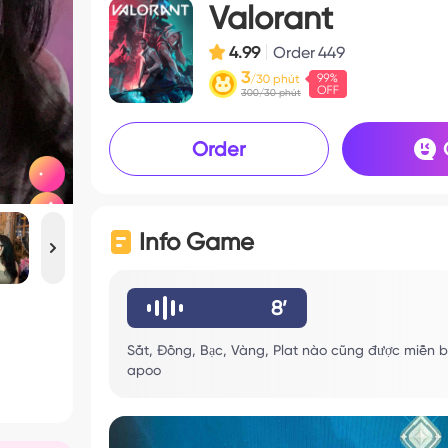
Valorant
4.99
Order
449
3
/30 phút
300/30 phút
Order
Info Game
8’
Sắt, Đồng, Bạc, Vàng, Plat nào cũng được miễn b
apoo