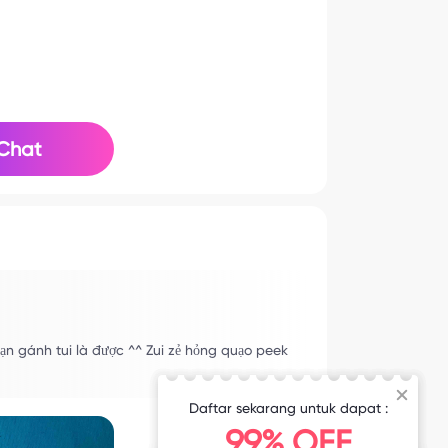
Chat
ạn gánh tui là được ^^ Zui zẻ hỏng quạo peek
Daftar sekarang untuk dapat :
99% OFF