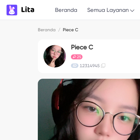
Beranda
Semua Layanan
Beranda
/
Piece C
Piece C
25
12314945