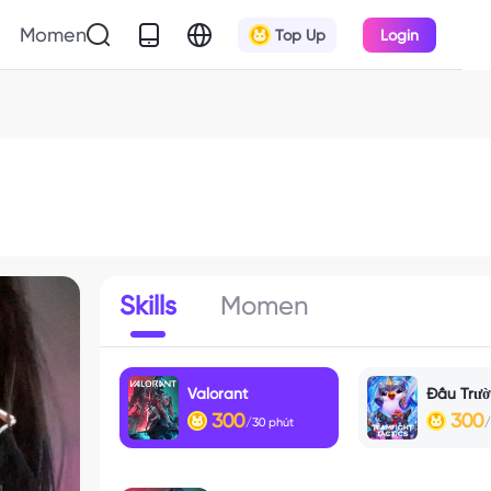
Momen
Top Up
Login
Skills
Momen
Valorant
300
300
/30 phút
/