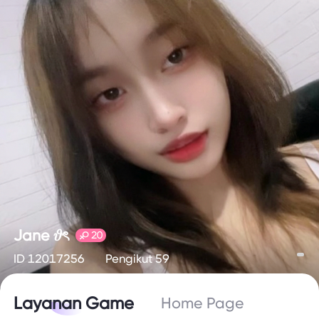
Jane 𝜗ৎ
20
ID 12017256
Pengikut 59
Layanan Game
Home Page