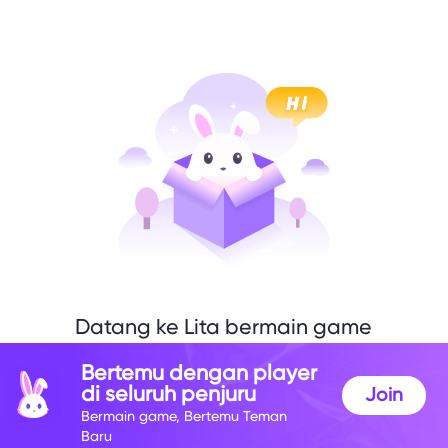
Datang ke Lita bermain game
denganku
Bertemu dengan player
di seluruh penjuru
Join
Bermain game, Bertemu Teman
Baru