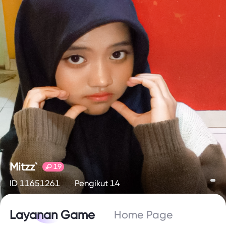
Mitzz`
19
ID 11651261
Pengikut 14
Layanan Game
Home Page