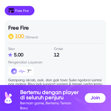
Free Fire
Free Fire
100
/30menit
Skor
Order
5.00
12
Pengenalan Layanan
7’’
Gampang akrab, asik, dan gak toxic Suka ngobrol santai
pas mabar. Bisa jadi support system & temen cerita kamu
🌻
Bertemu dengan player
di seluruh penjuru
Join
Info Skill
Bermain game, Bertemu Teman
Baru