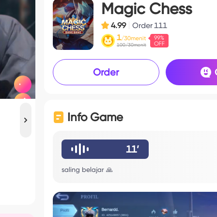
Magic Chess
4.99
Order
111
1
/30menit
100/30menit
Order
Info Game
11’
saling belajar 🙏