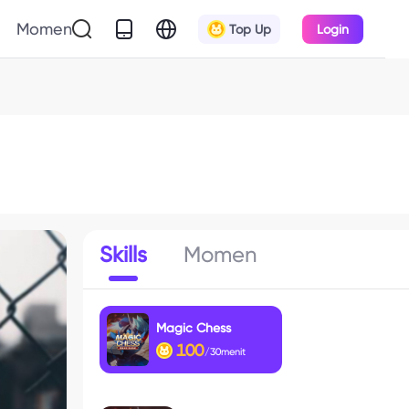
Momen
Top Up
Login
Skills
Momen
Magic Chess
100
/30menit