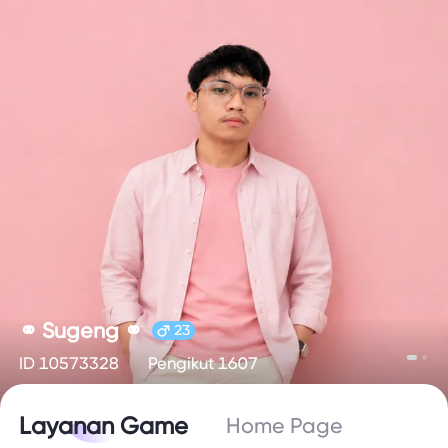
⚭ Sugeng ⚭
23
ID 10573328
Pengikut 1607
Layanan Game
Home Page