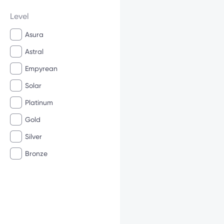
Level
Asura
Astral
Empyrean
Solar
Platinum
Gold
Silver
Bronze