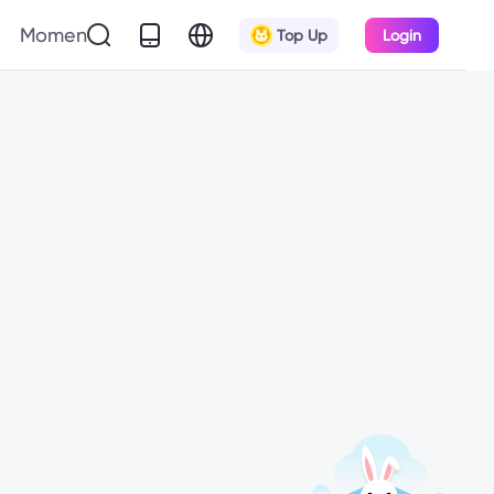
Momen
Top Up
Login