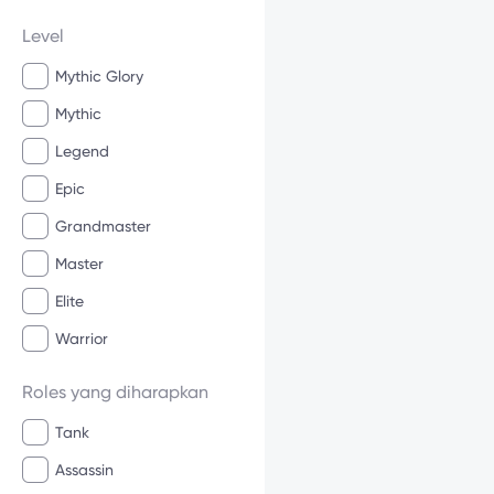
Level
Mythic Glory
Mythic
Legend
Epic
Grandmaster
Master
Elite
Warrior
Roles yang diharapkan
Tank
Assassin