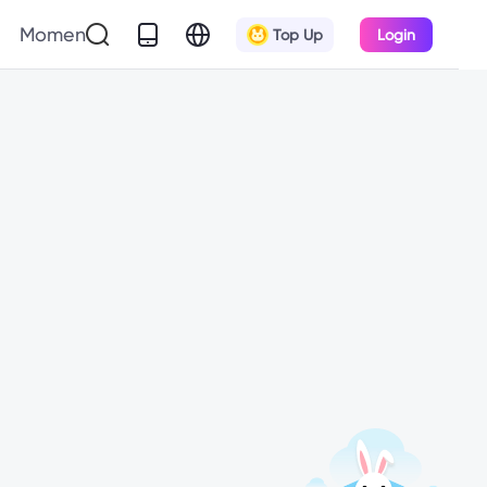
Momen
Top Up
Login