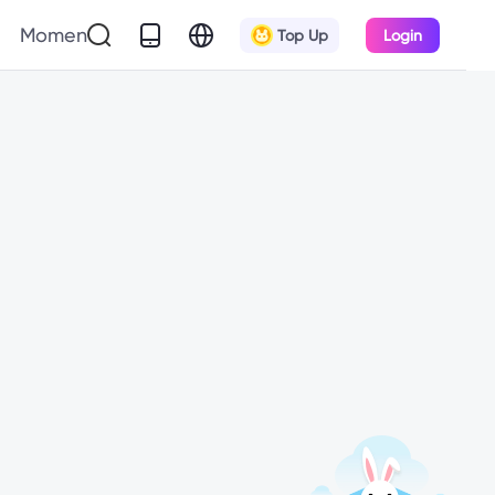
Momen
Top Up
Login