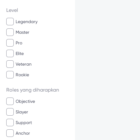
Level
Legendary
Master
Pro
Elite
Veteran
Rookie
Roles yang diharapkan
Objective
Slayer
Support
Anchor