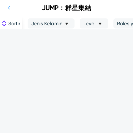
JUMP：群星集結
Sortir
Jenis Kelamin
Level
Roles 