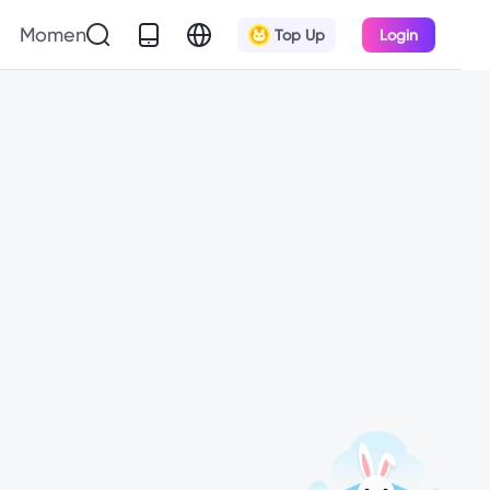
Momen
Top Up
Login