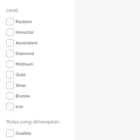
Level
Radiant
Immortal
Ascendant
Diamond
Platinum
Gold
Silver
Bronze
Iron
Roles yang diharapkan
Duelists