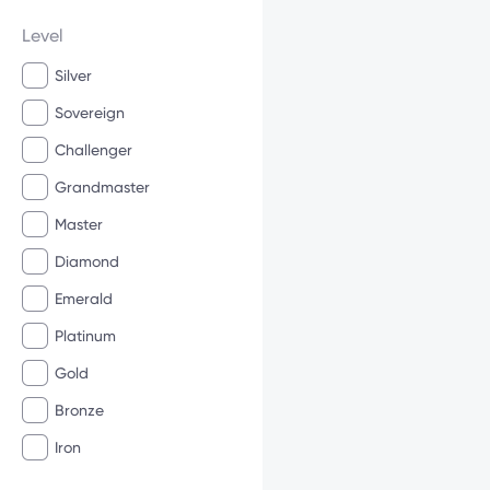
Level
Silver
Sovereign
Challenger
Grandmaster
Master
Diamond
Emerald
Platinum
Gold
Bronze
Iron