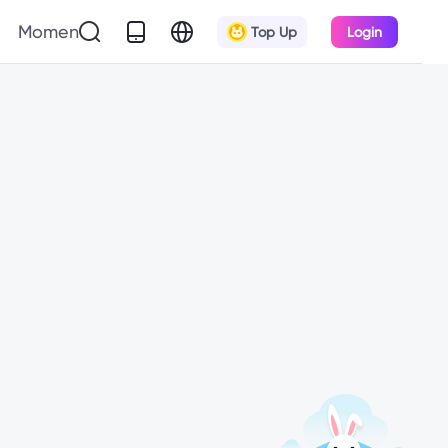
Momen
Top Up
Login