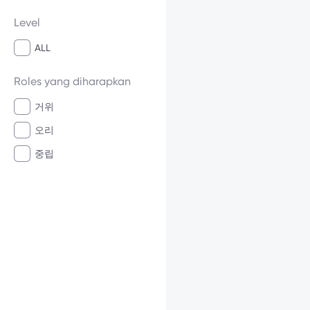
Level
ALL
Roles yang diharapkan
거위
오리
중립