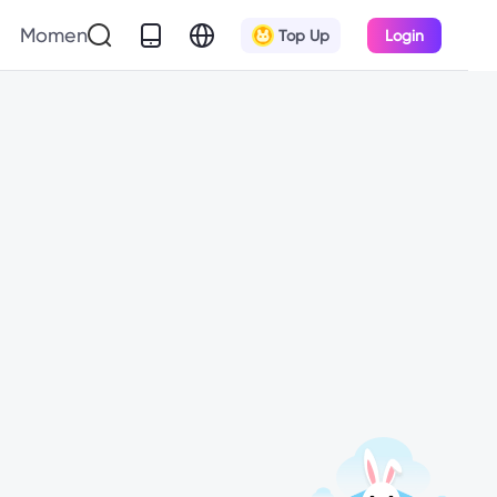
Momen
Top Up
Login