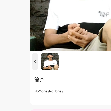
簡介
NoMoneyNoHoney