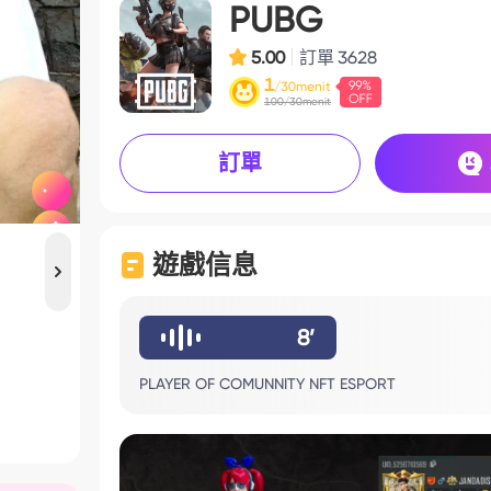
PUBG
5.00
訂單
3628
1
/30menit
100/30menit
訂單
遊戲信息
8’
PLAYER OF COMUNNITY NFT ESPORT