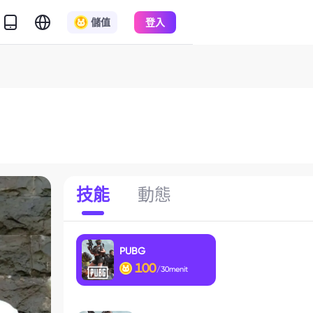
儲值
登入
技能
動態
PUBG
100
/30menit