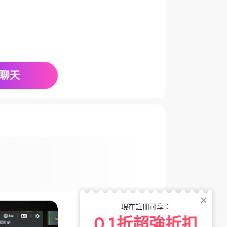
聊天
現在註冊可享：
0.1折超強折扣