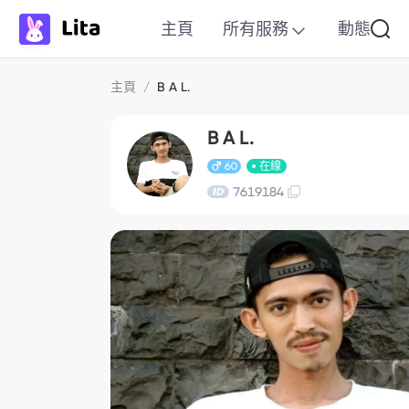
主頁
所有服務
動態
主頁
/
B A L.
B A L.
60
在線
7619184