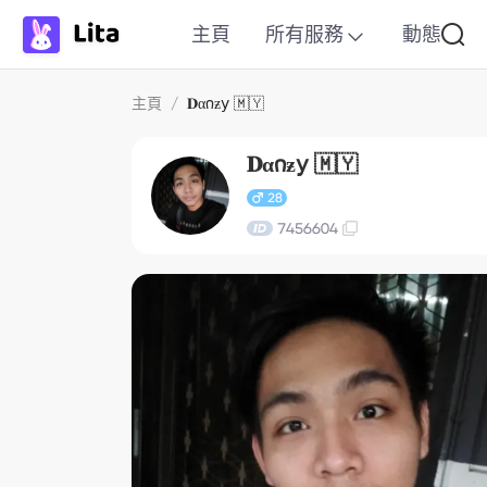
主頁
所有服務
動態
主頁
/
𝐃α𐓣ƶ𝗒 🇲🇾
𝐃α𐓣ƶ𝗒 🇲🇾
28
7456604