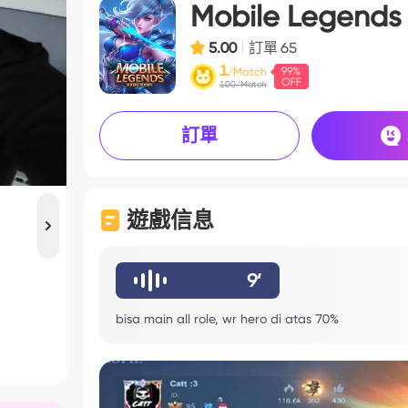
Mobile Legends
5.00
訂單
65
1
/Match
100/Match
訂單
遊戲信息
9’
bisa main all role, wr hero di atas 70%