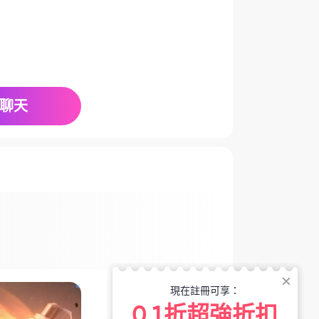
聊天
現在註冊可享：
0.1折超強折扣