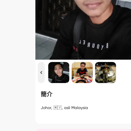
簡介
Johor, 🇲🇾, asli Malaysia