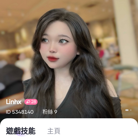
Linhx
28
ID 5348140
粉絲 9
遊戲技能
主頁