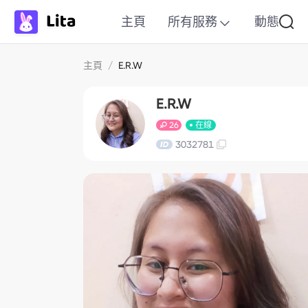
主頁
所有服務
動態
主頁
/
E.R.W
E.R.W
26
在線
3032781