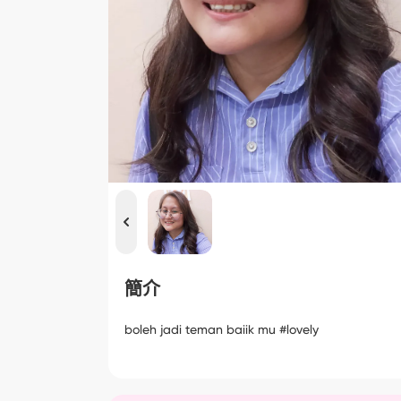
簡介
boleh jadi teman baiik mu #lovely