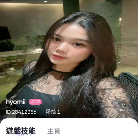
hyomii
23
ID 28412356
粉絲 1
遊戲技能
主頁