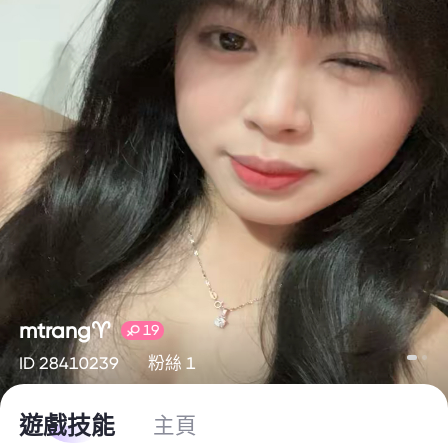
mtrang♈️
19
ID 28410239
粉絲 1
遊戲技能
主頁