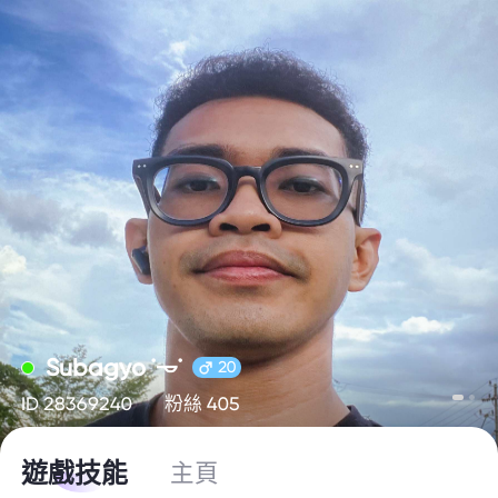
Subagyo ˙𐃷˙
20
ID 28369240
粉絲 405
遊戲技能
主頁