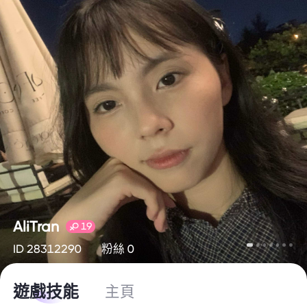
AliTran
19
ID 28312290
粉絲 0
遊戲技能
主頁