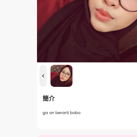
簡介
ga on berarti bobo