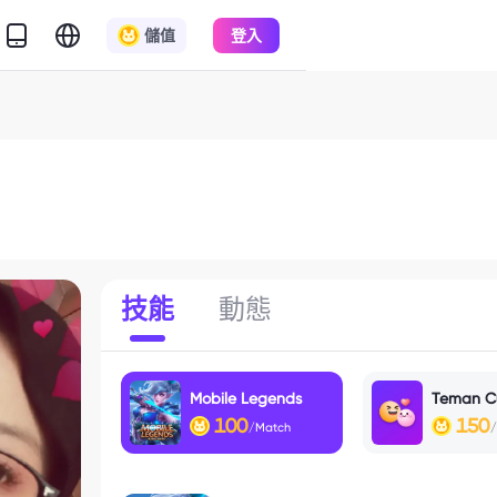
儲值
登入
技能
動態
Mobile Legends
Teman C
100
150
/Match
/