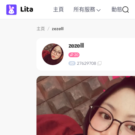
主頁
所有服務
動態
主頁
/
zezelll
zezelll
20
27629708