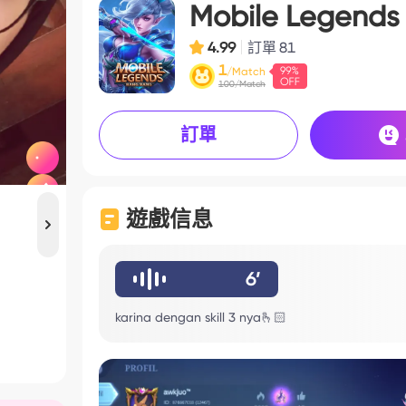
Mobile Legends
4.99
訂單
81
1
/Match
100/Match
訂單
遊戲信息
6’
karina dengan skill 3 nya🫰🏻