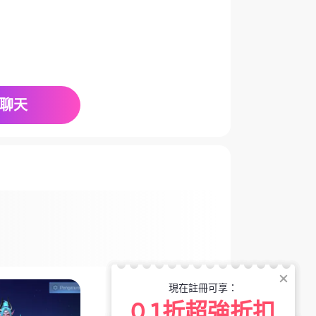
聊天
現在註冊可享：
0.1折超強折扣