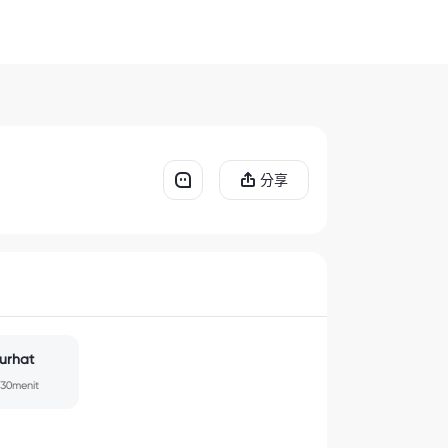
分享
urhat
30menit