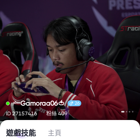
ᵃᵇᵐGamoraa06🍅
26
ID 27157416
粉絲 409
遊戲技能
主頁